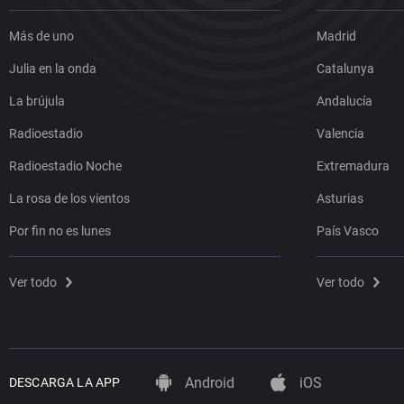
Más de uno
Madrid
Julia en la onda
Catalunya
La brújula
Andalucía
Radioestadio
Valencia
Radioestadio Noche
Extremadura
La rosa de los vientos
Asturias
Por fin no es lunes
País Vasco
Ver todo
Ver todo
Android
iOS
DESCARGA LA APP