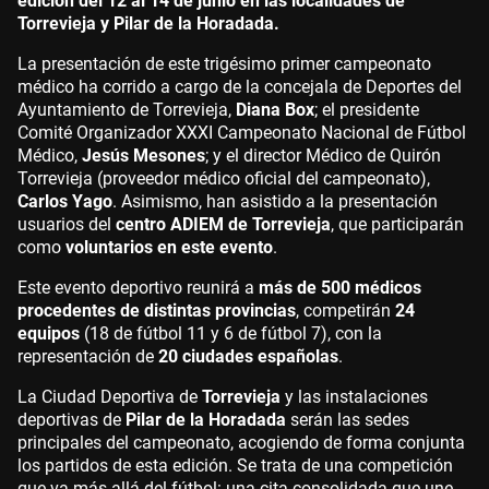
edición del 12 al 14 de junio en las localidades de
Torrevieja y Pilar de la Horadada.
La presentación de este trigésimo primer campeonato
médico ha corrido a cargo de la concejala de Deportes del
Ayuntamiento de Torrevieja,
Diana Box
; el presidente
Comité Organizador XXXI Campeonato Nacional de Fútbol
Médico,
Jesús Mesones
; y el director Médico de Quirón
Torrevieja (proveedor médico oficial del campeonato),
Carlos Yago
. Asimismo, han asistido a la presentación
usuarios del
centro ADIEM de Torrevieja
, que participarán
como
voluntarios en este evento
.
Este evento deportivo reunirá a
más de 500 médicos
procedentes de distintas provincias
, competirán
24
equipos
(18 de fútbol 11 y 6 de fútbol 7), con la
representación de
20 ciudades españolas
.
La Ciudad Deportiva de
Torrevieja
y las instalaciones
deportivas de
Pilar de la Horadada
serán las sedes
principales del campeonato, acogiendo de forma conjunta
los partidos de esta edición. Se trata de una competición
que va más allá del fútbol: una cita consolidada que une