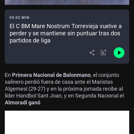
05:02 MIN
El C BM Mare Nostrum Torrevieja vuelve a
perder y se mantiene sin puntuar tras dos
partidos de liga
En
Primera Nacional de Balonmano
, el conjunto
salinero perdió fuera de casa ante el Maristas
Algemesí (29-27) y en la próxima jornada recibe al
líder Handbol Sant Joan, y en Segunda Nacional el
Almoradí ganó
El Mare Nostrum Torrevieja no encuentra su sitio esta
temporada en Primera Nacional de Balonmano, tras perder
los dos primeros partidos de liga. Este pasado fin de
semana cayó derrotado por 29-27 en su visita a la cancha