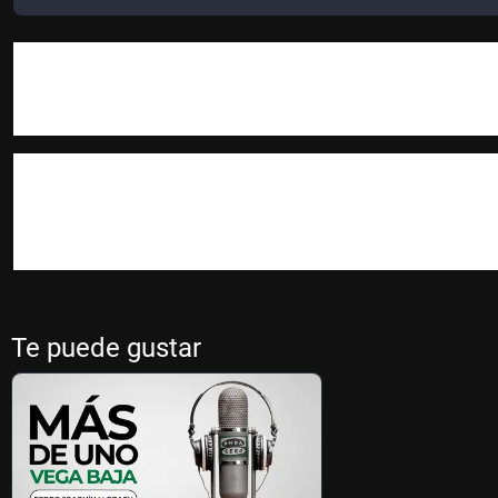
El balonmano ha dejado dos caras muy distintas para los equip
categoría de Primera Nacional, el Mare Nostrum Torrevieja lo
fuera de casa por 27-30, lo que le permite respirar tranquilo en
sábado 20 de marzo, a las 16:30, en el Palacio de los Deport
Por su parte, el Almoradí, en Segunda Nacional, sufrió su segu
ya que cayó ante el Pilar Valencia que hasta ese momento era
almoradidenses perdieron en casa ante los valencianos por 23-
a las 12:30 horas. En la misma jornada se verán las caras el líde
que el resultado que se de en ese partido puede favorecer al 
Te puede gustar