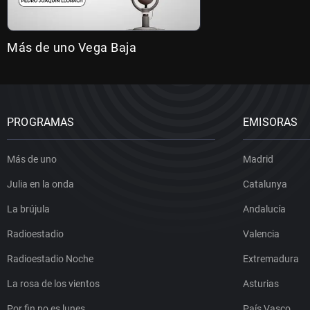
Más de uno Vega Baja
PROGRAMAS
EMISORAS
Más de uno
Madrid
Julia en la onda
Catalunya
La brújula
Andalucía
Radioestadio
Valencia
Radioestadio Noche
Extremadura
La rosa de los vientos
Asturias
Por fin no es lunes
País Vasco