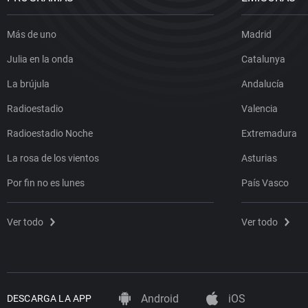
Más de uno
Madrid
Julia en la onda
Catalunya
La brújula
Andalucía
Radioestadio
Valencia
Radioestadio Noche
Extremadura
La rosa de los vientos
Asturias
Por fin no es lunes
País Vasco
Ver todo
Ver todo
Android
iOS
DESCARGA LA APP