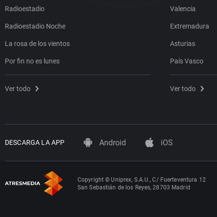
Radioestadio
Valencia
Radioestadio Noche
Extremadura
La rosa de los vientos
Asturias
Por fin no es lunes
País Vasco
Ver todo
Ver todo
Android
iOS
DESCARGA LA APP
Copyright © Uniprex, S.A.U., C/ Fuerteventura 12
San Sebastián de los Reyes, 28703 Madrid