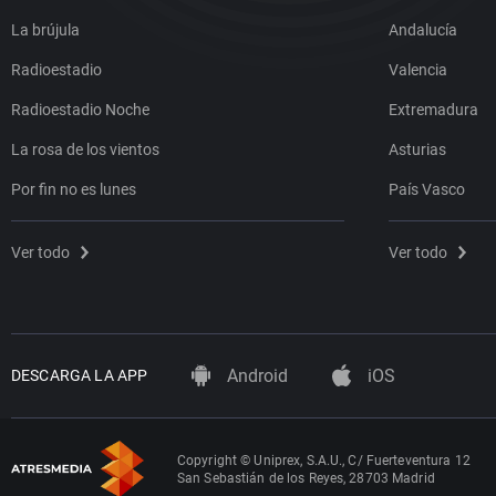
La brújula
Andalucía
Radioestadio
Valencia
Radioestadio Noche
Extremadura
La rosa de los vientos
Asturias
Por fin no es lunes
País Vasco
Ver todo
Ver todo
Android
iOS
DESCARGA LA APP
Copyright © Uniprex, S.A.U., C/ Fuerteventura 12
San Sebastián de los Reyes, 28703 Madrid