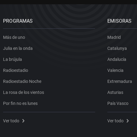
PROGRAMAS
EMISORAS
Más de uno
Madrid
Julia en la onda
Catalunya
La brújula
Andalucía
Radioestadio
Valencia
Radioestadio Noche
Extremadura
La rosa de los vientos
Asturias
Por fin no es lunes
País Vasco
Ver todo
Ver todo