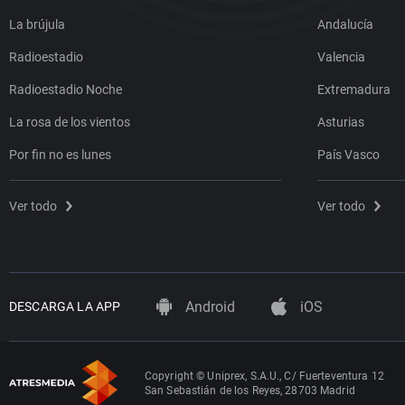
La brújula
Andalucía
Radioestadio
Valencia
Radioestadio Noche
Extremadura
La rosa de los vientos
Asturias
Por fin no es lunes
País Vasco
Ver todo
Ver todo
Android
iOS
DESCARGA LA APP
Copyright © Uniprex, S.A.U., C/ Fuerteventura 12
San Sebastián de los Reyes, 28703 Madrid