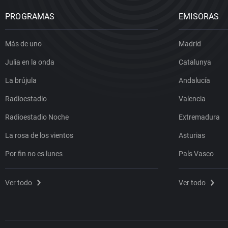
PROGRAMAS
EMISORAS
Más de uno
Madrid
Julia en la onda
Catalunya
La brújula
Andalucía
Radioestadio
Valencia
Radioestadio Noche
Extremadura
La rosa de los vientos
Asturias
Por fin no es lunes
País Vasco
Ver todo
Ver todo