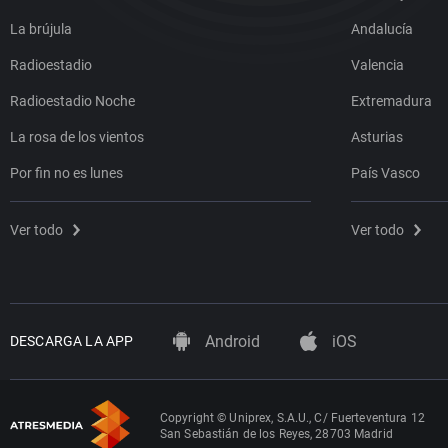
La brújula
Andalucía
Radioestadio
Valencia
Radioestadio Noche
Extremadura
La rosa de los vientos
Asturias
Por fin no es lunes
País Vasco
Ver todo
Ver todo
Android
iOS
DESCARGA LA APP
Copyright © Uniprex, S.A.U., C/ Fuerteventura 12
San Sebastián de los Reyes, 28703 Madrid