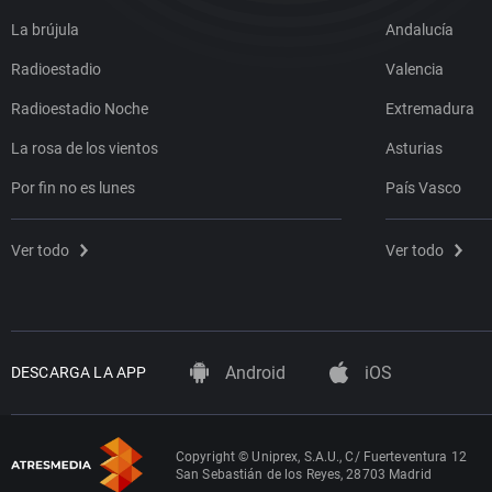
La brújula
Andalucía
Radioestadio
Valencia
Radioestadio Noche
Extremadura
La rosa de los vientos
Asturias
Por fin no es lunes
País Vasco
Ver todo
Ver todo
Android
iOS
DESCARGA LA APP
Copyright © Uniprex, S.A.U., C/ Fuerteventura 12
San Sebastián de los Reyes, 28703 Madrid