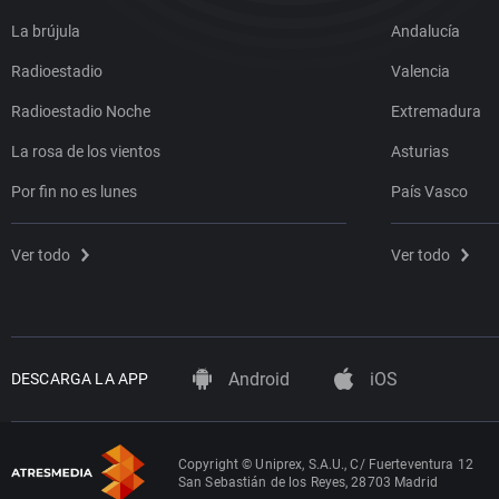
La brújula
Andalucía
Radioestadio
Valencia
Radioestadio Noche
Extremadura
La rosa de los vientos
Asturias
Por fin no es lunes
País Vasco
Ver todo
Ver todo
Android
iOS
DESCARGA LA APP
Copyright © Uniprex, S.A.U., C/ Fuerteventura 12
San Sebastián de los Reyes, 28703 Madrid