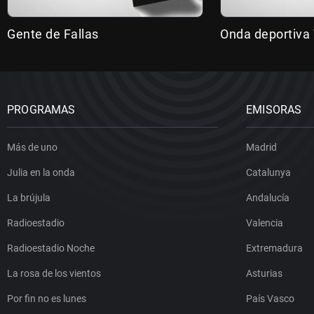
Gente de Fallas
Onda deportiva 
PROGRAMAS
EMISORAS
Más de uno
Madrid
Julia en la onda
Catalunya
La brújula
Andalucía
Radioestadio
Valencia
Radioestadio Noche
Extremadura
La rosa de los vientos
Asturias
Por fin no es lunes
País Vasco