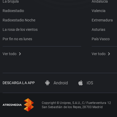
La brújula
Andalucía
Radioestadio
Valencia
Radioestadio Noche
Extremadura
La rosa de los vientos
Asturias
Por fin no es lunes
País Vasco
Ver todo
Ver todo
Android
iOS
DESCARGA LA APP
Copyright © Uniprex, S.A.U., C/ Fuerteventura 12
San Sebastián de los Reyes, 28703 Madrid