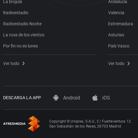
La brújula
Andalucía
Radioestadio
Valencia
Radioestadio Noche
Extremadura
La rosa de los vientos
Asturias
Por fin no es lunes
País Vasco
Ver todo
Ver todo
Android
iOS
DESCARGA LA APP
Copyright © Uniprex, S.A.U., C/ Fuerteventura 12
San Sebastián de los Reyes, 28703 Madrid