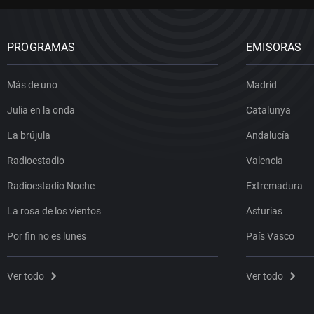
PROGRAMAS
EMISORAS
Más de uno
Madrid
Julia en la onda
Catalunya
La brújula
Andalucía
Radioestadio
Valencia
Radioestadio Noche
Extremadura
La rosa de los vientos
Asturias
Por fin no es lunes
País Vasco
Ver todo
Ver todo