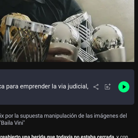
ca para emprender la via judicial,
flix por la supuesta manipulación de las imágenes del
Baila Vini"
 reabierto una herida que todavía no estaba cerrada
, y con