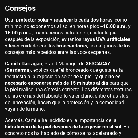
Consejos
Usar
protector solar
y
reaplicarlo cada dos horas
, como
mínimo, no exponernos al sol en horas pico --
10.00 a.m.
y
16.00 p.m
.-- , mantenernos hidratados, cuidar la piel
después de la exposición, evitar los
rayos UVA artificiales
y tener cuidado con los
bronceadores
, son algunos de los
consejos más repetidos entre las voces expertas.
Camila Barragán
, Brand Manager de
SESCACAY
(
Sesderma
), explica que "el bronceado que gusta es la
respuesta a la exposición solar de la piel" y que
no es
necesario exponerse más de 15 minutos al día
para que
la piel realice una síntesis correcta. Las diferentes texturas
de las cremas del laboratorio valenciano, entre otras vías
de innovación, hacen que la protección y la comodidad
vayan de la mano.
Además, Camila ha incidido en la importancia de la
hidratación de la piel después de la exposición al sol
. En
concreto nos ha hablado de cómo se ha adelantado y