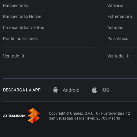
Radioestadio
Valencia
Radioestadio Noche
Extremadura
La rosa de los vientos
Asturias
Por fin no es lunes
País Vasco
Ver todo
Ver todo
Android
iOS
DESCARGA LA APP
Copyright © Uniprex, S.A.U., C/ Fuerteventura 12
San Sebastián de los Reyes, 28703 Madrid