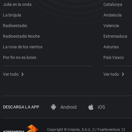
Julia en la onda
Catalunya
La brújula
Andalucía
Radioestadio
Valencia
Radioestadio Noche
Extremadura
La rosa de los vientos
Asturias
Por fin no es lunes
País Vasco
Ver todo
Ver todo
Android
iOS
DESCARGA LA APP
Copyright © Uniprex, S.A.U., C/ Fuerteventura 12