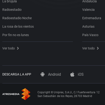
La brújula
Andalucía
Radioestadio
Valencia
Radioestadio Noche
Extremadura
La rosa de los vientos
Asturias
Por fin no es lunes
País Vasco
Ver todo
Ver todo
Android
iOS
DESCARGA LA APP
Copyright © Uniprex, S.A.U., C/ Fuerteventura 12
San Sebastián de los Reyes, 28703 Madrid