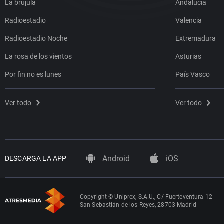
La brújula
Andalucía
Radioestadio
Valencia
Radioestadio Noche
Extremadura
La rosa de los vientos
Asturias
Por fin no es lunes
País Vasco
Ver todo
Ver todo
Android
iOS
DESCARGA LA APP
Copyright © Uniprex, S.A.U., C/ Fuerteventura 12
San Sebastián de los Reyes, 28703 Madrid