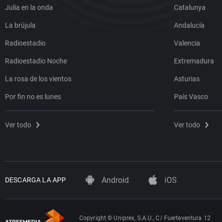
Julia en la onda
Catalunya
La brújula
Andalucía
Radioestadio
Valencia
Radioestadio Noche
Extremadura
La rosa de los vientos
Asturias
Por fin no es lunes
País Vasco
Ver todo
Ver todo
Android
iOS
DESCARGA LA APP
Copyright © Uniprex, S.A.U., C/ Fuerteventura 12