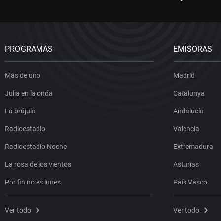
PROGRAMAS
EMISORAS
Más de uno
Madrid
Julia en la onda
Catalunya
La brújula
Andalucía
Radioestadio
Valencia
Radioestadio Noche
Extremadura
La rosa de los vientos
Asturias
Por fin no es lunes
País Vasco
Ver todo
Ver todo