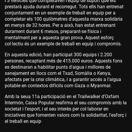
i 3 vehicles que completaven l'equip de suport que els
prestarà ajuda durant el recorregut. Tots ells han entrenat
conjuntament en un exemple de treball en equip per a
completar els 100 quilòmetres d'aquesta marxa solidària
en menys de 32 hores. Per a això, han estat entrenant
durament durant 6 mesos, preparant-se física i
mentalment per a aquesta gran prova. Aquest esforç
col·lectiu és un exemple de treball en equip i compromís.
En aquesta edició, han participat 300 equips i 2.200
persones, recaptant més de 415.000 euros. Aquests fons
es destinaran a habilitar punts d'aigua i millores de
sanejament en llocs com el Txad, Somàlia o Kenya,
afectats per la crisi climàtica, i a garantir accés a l'aigua
potable en contextos difícils com Gaza o Myanmar.
Amb la seua 11a participació en el Trailwalker d'Oxfam
Intermón, Caixa Popular reafirma el seu compromís amb la
societat i l'esport, i el seu interès per col·laborar en
iniciatives que fomenten valors com la solidaritat, l'esforç i
el treball en equip