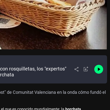
con rosquilletas, los "expertos"
orchata
st" de Comunitat Valenciana en la onda cómo fundó el
r el que es conocido mundialmente: la
horchata
.