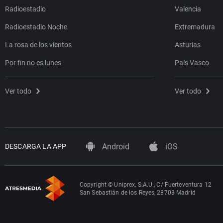
Radioestadio
Valencia
Radioestadio Noche
Extremadura
La rosa de los vientos
Asturias
Por fin no es lunes
País Vasco
Ver todo
Ver todo
Android
iOS
DESCARGA LA APP
Copyright © Uniprex, S.A.U., C/ Fuerteventura 12
San Sebastián de los Reyes, 28703 Madrid