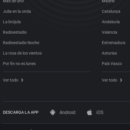
Más de uno
Madrid
Julia en la onda
Catalunya
La brújula
Andalucía
Radioestadio
Valencia
Radioestadio Noche
Extremadura
La rosa de los vientos
Asturias
Por fin no es lunes
País Vasco
Ver todo
Ver todo
Android
iOS
DESCARGA LA APP