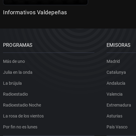
Informativos Valdepeñas
PROGRAMAS
EMISORAS
Más de uno
Madrid
Julia en la onda
Catalunya
La brújula
Andalucía
Radioestadio
Valencia
Radioestadio Noche
Extremadura
La rosa de los vientos
Asturias
Por fin no es lunes
País Vasco