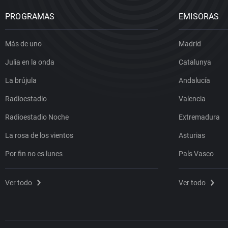
PROGRAMAS
EMISORAS
Más de uno
Madrid
Julia en la onda
Catalunya
La brújula
Andalucía
Radioestadio
Valencia
Radioestadio Noche
Extremadura
La rosa de los vientos
Asturias
Por fin no es lunes
País Vasco
Ver todo
Ver todo