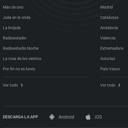
Más de uno
Madrid
Julia en la onda
Catalunya
La brújula
Andalucía
Radioestadio
Valencia
Radioestadio Noche
Extremadura
La rosa de los vientos
Asturias
Por fin no es lunes
País Vasco
Ver todo
Ver todo
Android
iOS
DESCARGA LA APP