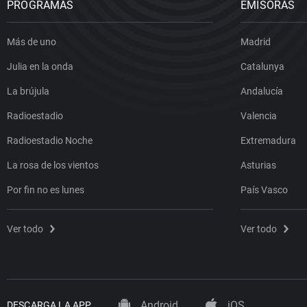
PROGRAMAS
EMISORAS
Más de uno
Madrid
Julia en la onda
Catalunya
La brújula
Andalucía
Radioestadio
Valencia
Radioestadio Noche
Extremadura
La rosa de los vientos
Asturias
Por fin no es lunes
País Vasco
Ver todo
Ver todo
Android
iOS
DESCARGA LA APP