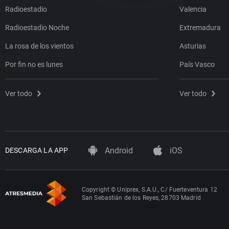
Radioestadio
Valencia
Radioestadio Noche
Extremadura
La rosa de los vientos
Asturias
Por fin no es lunes
País Vasco
Ver todo
Ver todo
Android
iOS
DESCARGA LA APP
Copyright © Uniprex, S.A.U., C/ Fuerteventura 12
San Sebastián de los Reyes, 28703 Madrid