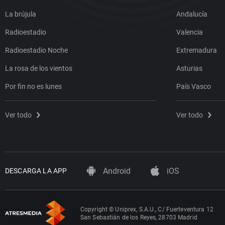
La brújula
Andalucía
Radioestadio
Valencia
Radioestadio Noche
Extremadura
La rosa de los vientos
Asturias
Por fin no es lunes
País Vasco
Ver todo
Ver todo
Android
iOS
DESCARGA LA APP
Copyright © Uniprex, S.A.U., C/ Fuerteventura 12
San Sebastián de los Reyes, 28703 Madrid