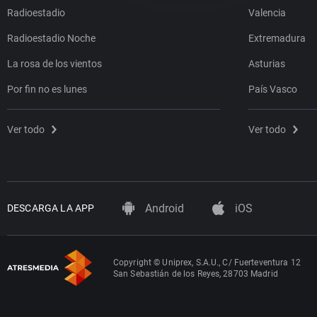
Radioestadio
Valencia
Radioestadio Noche
Extremadura
La rosa de los vientos
Asturias
Por fin no es lunes
País Vasco
Ver todo
Ver todo
Android
iOS
DESCARGA LA APP
Copyright © Uniprex, S.A.U., C/ Fuerteventura 12
San Sebastián de los Reyes, 28703 Madrid