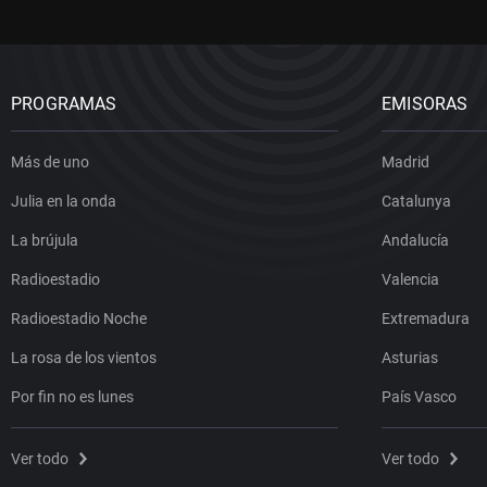
PROGRAMAS
EMISORAS
Más de uno
Madrid
Julia en la onda
Catalunya
La brújula
Andalucía
Radioestadio
Valencia
Radioestadio Noche
Extremadura
La rosa de los vientos
Asturias
Por fin no es lunes
País Vasco
Ver todo
Ver todo