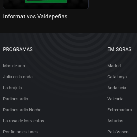
Informativos Valdepeñas
PROGRAMAS
EMISORAS
Más de uno
Madrid
Julia en la onda
Catalunya
La brújula
Andalucía
Radioestadio
Valencia
Radioestadio Noche
Extremadura
La rosa de los vientos
Asturias
Por fin no es lunes
País Vasco