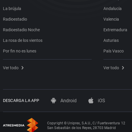
La brújula
Andalucía
Radioestadio
Valencia
Radioestadio Noche
Extremadura
La rosa de los vientos
Asturias
Por fin no es lunes
País Vasco
Ver todo
Ver todo
Android
iOS
DESCARGA LA APP
Copyright © Uniprex, S.A.U., C/ Fuerteventura 12
San Sebastián de los Reyes, 28703 Madrid