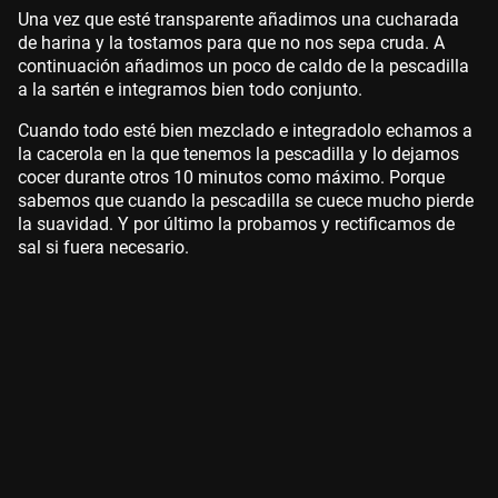
Una vez que esté transparente
añadimos una cucharada
de harina
y la tostamos para que no nos sepa cruda.
A
continuación añadimos
un poco de caldo de la pescadilla
a la sartén
e integramos bien todo conjunto.
Cuando todo esté bien mezclado e integrado
lo echamos a
la cacerola
en la que tenemos la pescadilla
y lo dejamos
cocer
durante otros 10 minutos como máximo
. P
orque
sabemos que cuando la pescadilla se cuece mucho
pierde
la suavidad.
Y por último la probamos
y rectificamos de
sal si fuera necesario.