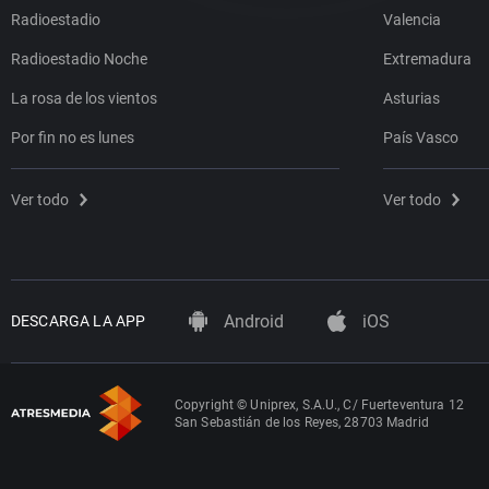
Radioestadio
Valencia
Radioestadio Noche
Extremadura
La rosa de los vientos
Asturias
Por fin no es lunes
País Vasco
Ver todo
Ver todo
Android
iOS
DESCARGA LA APP
Copyright © Uniprex, S.A.U., C/ Fuerteventura 12
San Sebastián de los Reyes, 28703 Madrid