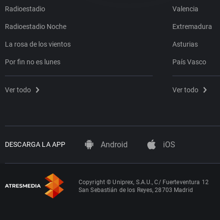
Radioestadio
Valencia
Radioestadio Noche
Extremadura
La rosa de los vientos
Asturias
Por fin no es lunes
País Vasco
Ver todo
Ver todo
Android
iOS
DESCARGA LA APP
Copyright © Uniprex, S.A.U., C/ Fuerteventura 12
San Sebastián de los Reyes, 28703 Madrid