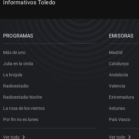
Informativos Toledo
PROGRAMAS
EMISORAS
Más de uno
Madrid
Julia en la onda
Catalunya
La brújula
Andalucía
Radioestadio
Valencia
Radioestadio Noche
Extremadura
La rosa de los vientos
Asturias
Por fin no es lunes
País Vasco
Ver todo
Ver todo