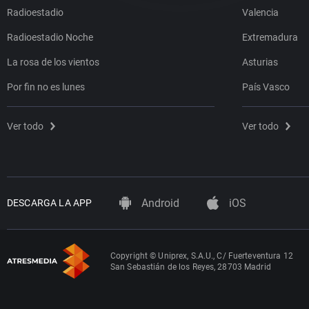
Radioestadio
Valencia
Radioestadio Noche
Extremadura
La rosa de los vientos
Asturias
Por fin no es lunes
País Vasco
Ver todo
Ver todo
Android
iOS
DESCARGA LA APP
Copyright © Uniprex, S.A.U., C/ Fuerteventura 12
San Sebastián de los Reyes, 28703 Madrid