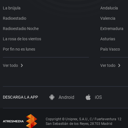
La brújula
Andalucía
Radioestadio
Valencia
Radioestadio Noche
Extremadura
La rosa de los vientos
Asturias
Por fin no es lunes
País Vasco
Ver todo
Ver todo
Android
iOS
DESCARGA LA APP
Copyright © Uniprex, S.A.U., C/ Fuerteventura 12
San Sebastián de los Reyes, 28703 Madrid