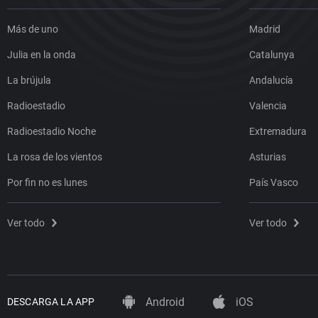
Más de uno
Madrid
Julia en la onda
Catalunya
La brújula
Andalucía
Radioestadio
Valencia
Radioestadio Noche
Extremadura
La rosa de los vientos
Asturias
Por fin no es lunes
País Vasco
Ver todo
Ver todo
Android
iOS
DESCARGA LA APP