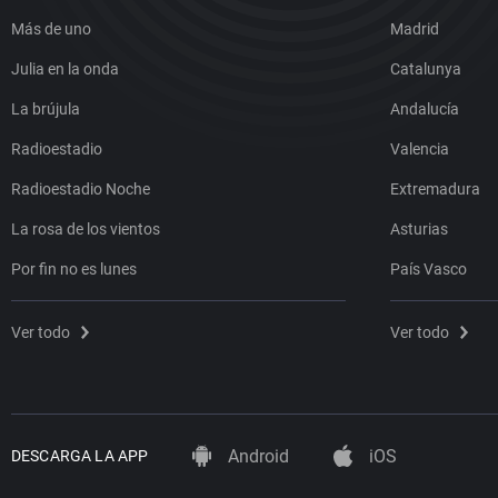
Más de uno
Madrid
Julia en la onda
Catalunya
La brújula
Andalucía
Radioestadio
Valencia
Radioestadio Noche
Extremadura
La rosa de los vientos
Asturias
Por fin no es lunes
País Vasco
Ver todo
Ver todo
Android
iOS
DESCARGA LA APP