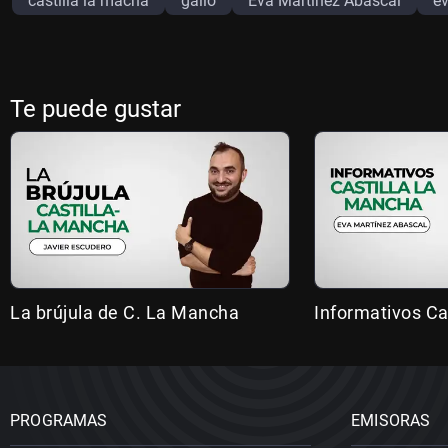
castilla la macha
gallo
Eva Martinez Abascal
e
Te puede gustar
La brújula de C. La Mancha
Informativos Ca
PROGRAMAS
EMISORAS