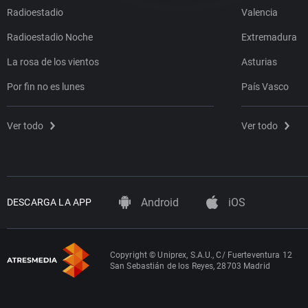
Radioestadio
Valencia
Radioestadio Noche
Extremadura
La rosa de los vientos
Asturias
Por fin no es lunes
País Vasco
Ver todo
Ver todo
Android
iOS
DESCARGA LA APP
Copyright © Uniprex, S.A.U., C/ Fuerteventura 12
San Sebastián de los Reyes, 28703 Madrid