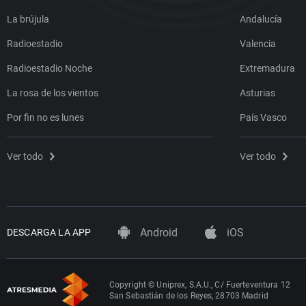
La brújula
Andalucía
Radioestadio
Valencia
Radioestadio Noche
Extremadura
La rosa de los vientos
Asturias
Por fin no es lunes
País Vasco
Ver todo
Ver todo
Android
iOS
DESCARGA LA APP
Copyright © Uniprex, S.A.U., C/ Fuerteventura 12
San Sebastián de los Reyes, 28703 Madrid