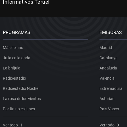
Informativos Teruel
PROGRAMAS
EMISORAS
Más de uno
Madrid
Julia en la onda
Catalunya
La brújula
Andalucía
Radioestadio
Valencia
Radioestadio Noche
Extremadura
La rosa de los vientos
Asturias
Por fin no es lunes
País Vasco
Ver todo
Ver todo