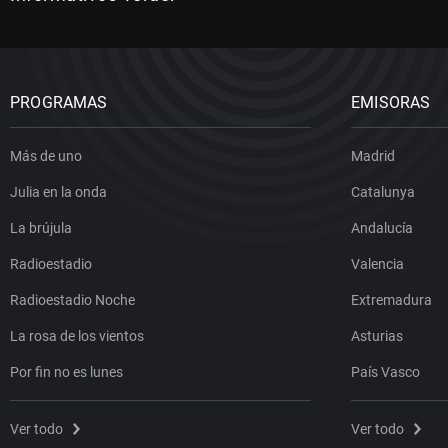
PROGRAMAS
EMISORAS
Más de uno
Madrid
Julia en la onda
Catalunya
La brújula
Andalucía
Radioestadio
Valencia
Radioestadio Noche
Extremadura
La rosa de los vientos
Asturias
Por fin no es lunes
País Vasco
Ver todo
Ver todo